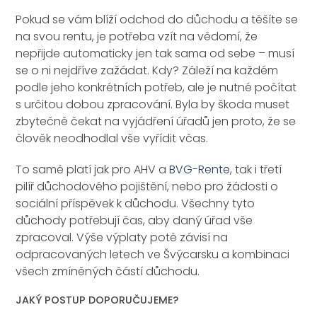
Pokud se vám blíží odchod do důchodu a těšíte se
na svou rentu, je potřeba vzít na vědomí, že
nepřijde automaticky jen tak sama od sebe – musí
se o ni nejdříve zažádat. Kdy? Záleží na každém
podle jeho konkrétních potřeb, ale je nutné počítat
s určitou dobou zpracování. Byla by škoda muset
zbytečně čekat na vyjádření úřadů jen proto, že se
člověk neodhodlal vše vyřídit včas.
To samé platí jak pro AHV a
BVG-Rente
, tak i třetí
pilíř důchodového pojištění, nebo pro žádosti o
sociální příspěvek k důchodu. Všechny tyto
důchody potřebují čas, aby daný úřad vše
zpracoval. Výše výplaty poté závisí na
odpracovaných letech ve Švýcarsku a kombinaci
všech zmíněných částí důchodu.
JAKÝ POSTUP DOPORUČUJEME?