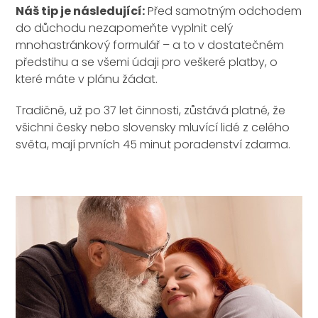
Náš tip je následující:
Před samotným odchodem
do důchodu nezapomeňte vyplnit celý
mnohastránkový formulář – a to v dostatečném
předstihu a se všemi údaji pro veškeré platby, o
které máte v plánu žádat.
Tradičně, už po 37 let činnosti, zůstává platné, že
všichni česky nebo slovensky mluvící lidé z celého
světa, mají prvních 45 minut poradenství zdarma.