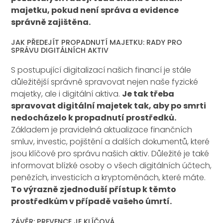
majetku, pokud není správa a evidence
správně zajištěna.
JAK PŘEDEJÍT PROPADNUTÍ MAJETKU: RADY PRO
SPRÁVU DIGITÁLNÍCH AKTIV
S postupující digitalizací našich financí je stále
důležitější správně spravovat nejen naše fyzické
majetky, ale i digitální aktiva.
Je tak třeba
spravovat digitální majetek tak, aby po smrti
nedocházelo k propadnutí prostředků.
Základem je pravidelná aktualizace finančních
smluv, investic, pojištění a dalších dokumentů, které
jsou klíčové pro správu našich aktiv. Důležité je také
informovat blízké osoby o všech digitálních účtech,
penězích, investicích a kryptoměnách, které máte.
To výrazně zjednoduší přístup k těmto
prostředkům v případě vašeho úmrtí.
ZÁVĚR: PREVENCE JE KLÍČOVÁ