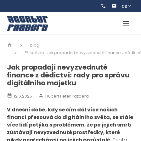
cs
blog
Příspěvek: Jak propadají nevyzvednuté finance z dědictví
Jak propadají nevyzvednuté
finance z dědictví: rady pro správu
digitálního majetku
12.6.2025
Hubert Peter Pazdera
V dnešní době, kdy se čím dál více našich
financí přesouvá do digitálního světa, se stále
více lidí potýká s problémem, že po jejich smrti
zůstávají nevyzvednuté prostředky, které
nikdy nepřecházejí na jejich pozůstalé.
Tento