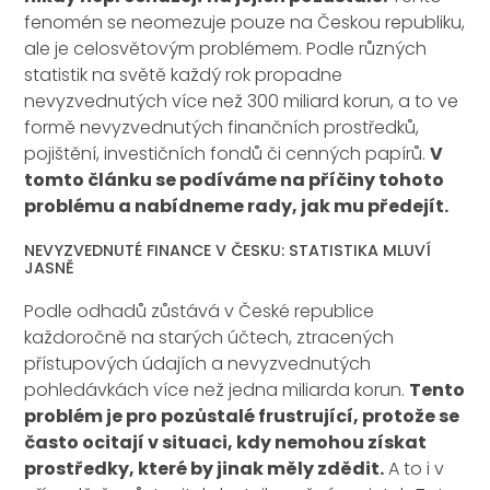
fenomén se neomezuje pouze na Českou republiku,
ale je celosvětovým problémem. Podle různých
statistik na světě každý rok propadne
nevyzvednutých více než 300 miliard korun, a to ve
formě nevyzvednutých finančních prostředků,
pojištění, investičních fondů či cenných papírů.
V
tomto článku se podíváme na příčiny tohoto
problému a nabídneme rady, jak mu předejít.
NEVYZVEDNUTÉ FINANCE V ČESKU: STATISTIKA MLUVÍ
JASNĚ
Podle odhadů zůstává v České republice
každoročně na starých účtech, ztracených
přístupových údajích a nevyzvednutých
pohledávkách více než jedna miliarda korun.
Tento
problém je pro pozůstalé frustrující, protože se
často ocitají v situaci, kdy nemohou získat
prostředky, které by jinak měly zdědit.
A to i v