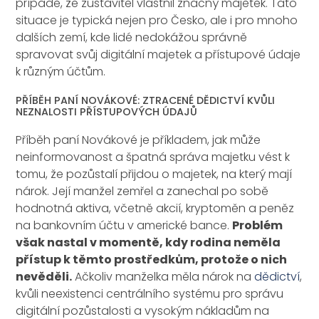
případě, že zůstavitel vlastnil značný majetek. Tato
situace je typická nejen pro Česko, ale i pro mnoho
dalších zemí, kde lidé nedokážou správně
spravovat svůj digitální majetek a přístupové údaje
k různým účtům.
PŘÍBĚH PANÍ NOVÁKOVÉ: ZTRACENÉ DĚDICTVÍ KVŮLI
NEZNALOSTI PŘÍSTUPOVÝCH ÚDAJŮ
Příběh paní Novákové je příkladem, jak může
neinformovanost a špatná správa majetku vést k
tomu, že pozůstalí přijdou o majetek, na který mají
nárok. Její manžel zemřel a zanechal po sobě
hodnotná aktiva, včetně akcií, kryptoměn a peněz
na bankovním účtu v americké bance.
Problém
však nastal v momentě, kdy rodina neměla
přístup k těmto prostředkům, protože o nich
nevěděli.
Ačkoliv manželka měla nárok na
dědictví
,
kvůli neexistenci centrálního systému pro správu
digitální pozůstalosti a vysokým nákladům na