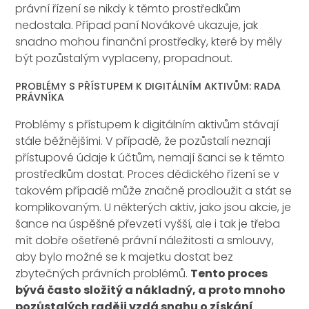
právní řízení se nikdy k těmto prostředkům
nedostala. Případ paní Novákové ukazuje, jak
snadno mohou finanční prostředky, které by měly
být pozůstalým vyplaceny, propadnout.
PROBLÉMY S PŘÍSTUPEM K DIGITÁLNÍM AKTIVŮM: RADA
PRÁVNÍKA
Problémy s přístupem k digitálním aktivům stávají
stále běžnějšími. V případě, že pozůstalí neznají
přístupové údaje k účtům, nemají šanci se k těmto
prostředkům dostat. Proces dědického řízení se v
takovém případě může značně prodloužit a stát se
komplikovaným. U některých aktiv, jako jsou akcie, je
šance na úspěšné převzetí vyšší, ale i tak je třeba
mít dobře ošetřené právní náležitosti a smlouvy,
aby bylo možné se k majetku dostat bez
zbytečných právních problémů.
Tento proces
bývá často složitý a nákladný, a proto mnoho
pozůstalých raději vzdá snahu o získání