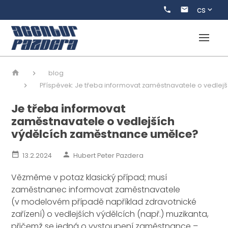
cs
blog
Příspěvek: Je třeba informovat zaměstnavatele o vedle
Je třeba informovat
zaměstnavatele o vedlejších
výdělcích zaměstnance umělce?
13.2.2024
Hubert Peter Pazdera
Vězměme v potaz klasický případ; musí
zaměstnanec informovat zaměstnavatele
(v modelovém případě například zdravotnické
zařízení) o vedlejších výdělcích (např.) muzikanta,
přičemž se jedná o vystoupení zaměstnance –