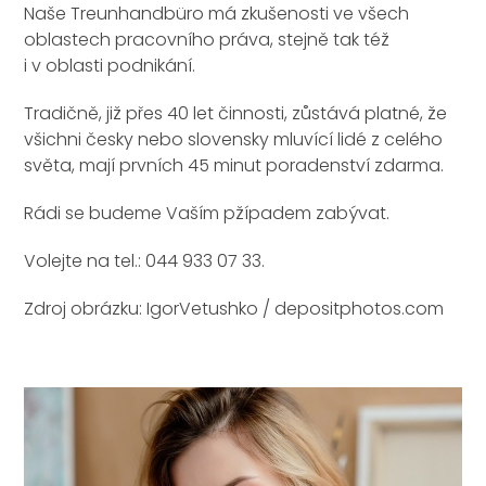
Naše Treunhandbüro má zkušenosti ve všech
oblastech pracovního práva, stejně tak též
i v oblasti podnikání.
Tradičně, již přes 40 let činnosti, zůstává platné, že
všichni česky nebo slovensky mluvící lidé z celého
světa, mají prvních 45 minut poradenství zdarma.
Rádi se budeme Vaším pžípadem zabývat.
Volejte na tel.: 044 933 07 33.
Zdroj obrázku: IgorVetushko / depositphotos.com