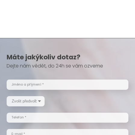
Máte jakýkoliv dotaz?
Dejte nám vědět, do 24h se vám ozveme
Jméno a příjmení *
Telefon *
E-mail *