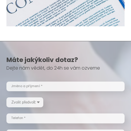
Máte jakýkoliv dotaz?
Dejte nám vědět, do 24h se vám ozveme
Jméno a příjmení *
Telefon *