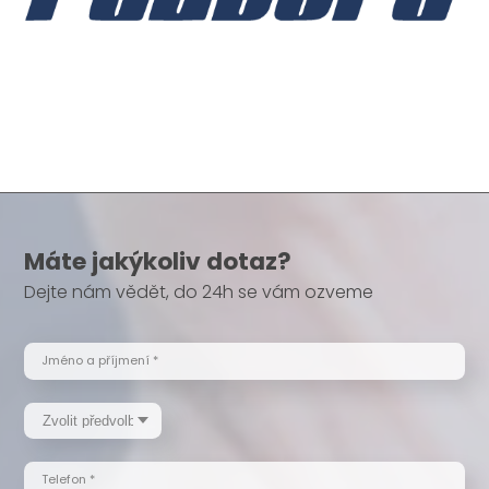
Máte jakýkoliv dotaz?
Dejte nám vědět, do 24h se vám ozveme
Jméno a příjmení *
Telefon *