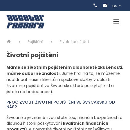
cs
Pojištění
Životní pojištění
Životní pojištění
Máme se životním pojištěním dlouholeté zkušenosti,
máme odborné znalosti.
Jsme hrdi na to, že můžeme
nabídnout našim klientům špičkové služby v oblasti
životního pojištění ve Švýcarsku, které poskytují klid a
jistotu do budoucnosti.
PROČ ZVOLIT ŽIVOTNÍ POJIŠTĚNÍ VE ŠVÝCARSKU OD
NÁS?
Švýcarsko je známé svou stabilitou, finanční bezpečností a
dlouhou historií poskytování
kvalitních finančních
produktů
. A švýcarské životní pojištění není výjimkou.