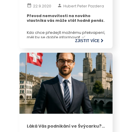
daně a poplatky
22.9.2020
Hubert Peter Pazdera
Převod nemovitosti na nového
vlastníka vás může stát hodně peněz.
Kdo chce předejít možnému překvapení,
měl by se dobře informovat. ✅
ZJISTIT VÍCE
Láká Vás podnikání ve Švýcarku?
Pokud ANO, zde je seznam toho,