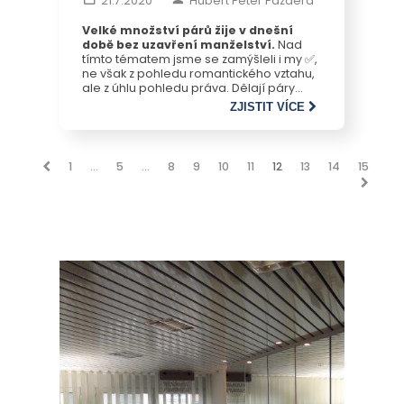
21.7.2020
Hubert Peter Pazdera
Velké množství párů žije v dnešní
době bez uzavření manželství.
Nad
tímto tématem jsme se zamýšleli i my ✅,
ne však z pohledu romantického vztahu,
ale z úhlu pohledu práva. Dělají páry
žijící v takzvaném konkubinátu dobře
ZJISTIT VÍCE
nebo je výhodnější sňatek uzavřít?
1
…
5
…
8
9
10
11
12
13
14
15