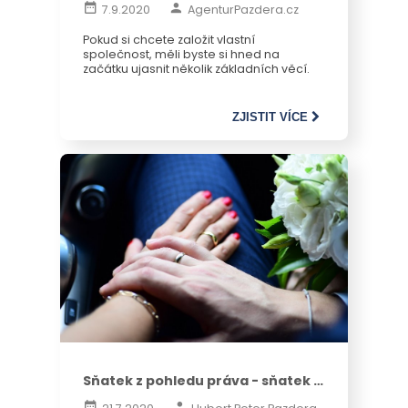
co potřebujete
7.9.2020
AgenturPazdera.cz
Pokud si chcete založit vlastní
společnost, měli byste si hned na
začátku ujasnit několik základních věcí.
ZJISTIT VÍCE
Sňatek z pohledu práva - sňatek z
rozumu