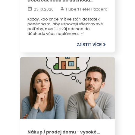
ovlivňuje kvalitu života
23.10.2020
Hubert Peter Pazdera
Každý, kdo chce mít ve stáří dostatek
peněz na to, aby uspokojil všechny své
potřeby, musí si svůj odchod do
důchodu včas naplánovat. ✅
ZJISTIT VÍCE
Jak na to?
Nákup / prodej domu - vysoké