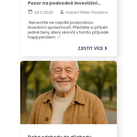
Pozor na podvodné investiční
společnosti: slíbí vám modré z
nebe, ale realita je opačná
24.11.2020
Hubert Peter Pazdera
Nenechte se napálit podvodnou
investiční společností. Přečtěte si příběh
jedné ženy, který skončil v tomto případě
happyendem.
✅
ZJISTIT VÍCE
Doba odchodu do důchodu