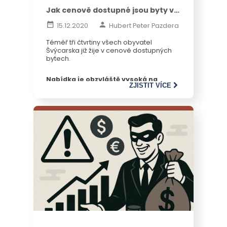
Jak cenově dostupné jsou byty ve
Švýcarsku?
15.12.2020
Hubert Peter Pazdera
Téměř tři čtvrtiny všech obyvatel
Švýcarska již žije v cenově dostupných
bytech.
Nabídka je obzvláště vysoká na
ZJISTIT VÍCE
venkově.